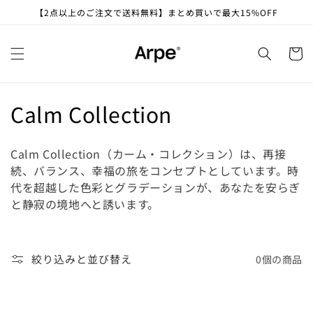
コンテ
【2点以上のご注文で送料無料】まとめ買いで最大15%OFF
ンツに
進む
カ
ー
ト
コ
Calm Collection
レ
ク
シ
Calm Collection（カーム・コレクション）は、再接
ョ
続、バランス、幸福の旅をコンセプトとしています。時
ン
代を超越した色彩とグラデーションが、あなたを安らぎ
:
と静寂の境地へと誘います。
絞り込みと並び替え
0個の商品